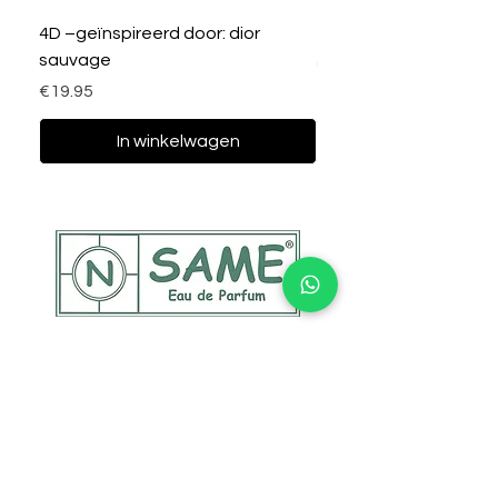
4D –geïnspireerd door: dior
33C – I love Rework
sauvage
Prijs
€19.95
Prijs
€19.95
In winkelwagen
Contact
Address: Walstraat 193
4381GR, Vlissingen