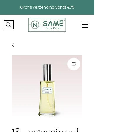
Gratis verzending vanaf €75
1R –geïnspireerd