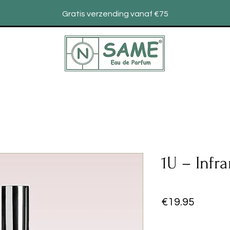
Gratis verzending vanaf €75
1U – Infr
Prijs
€19.95
Aantal
*