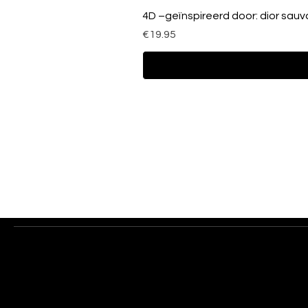
4D –geïnspireerd door: dior sau
Prijs
€19.95
Contact
Shop
Address: Walstraat 193
Dames