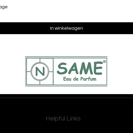
vage
In winkelwagen
Helpful Links
FAQ