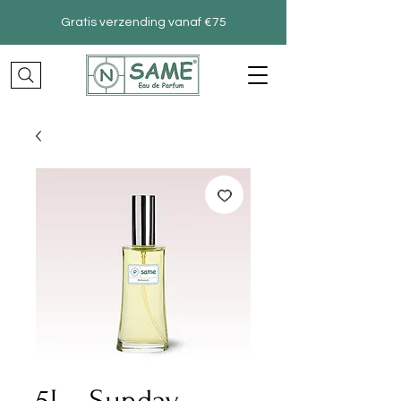
Gratis verzending vanaf €75
5J – Sunday