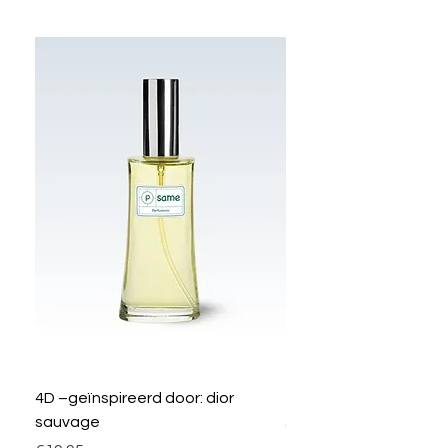
4D –geïnspireerd door: dior
33C – I love Rework
sauvage
Prijs
€19.95