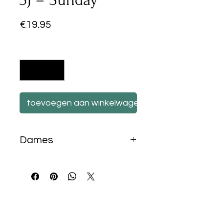
Prijs
€19.95
Aantal
*
toevoegen aan winkelwagen
Dames
50ml
Best Sellers