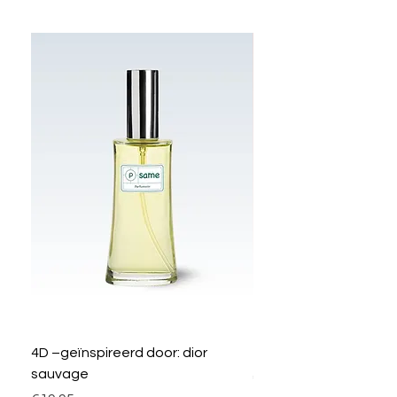
4D –geïnspireerd door: dior
33C – I love Rework
sauvage
Prijs
€19.95