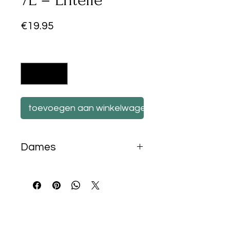
Prijs
€19.95
Aantal
*
toevoegen aan winkelwagen
Dames
50ml
Best Sellers