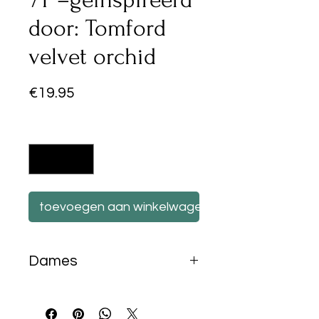
door: Tomford
velvet orchid
Prijs
€19.95
Aantal
*
toevoegen aan winkelwagen
Dames
50ml