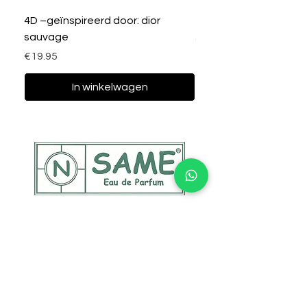
4D –geïnspireerd door: dior
33C – I love Rework
sauvage
Prijs
€19.95
Prijs
€19.95
In winkelwagen
Contact
Address: Walstraat 193
4381GR, Vlissingen