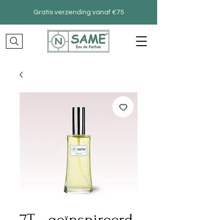
Gratis verzending vanaf €75
7T –geïnspireerd